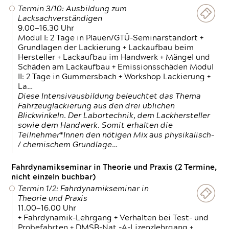
Termin 3/10: Ausbildung zum
Lacksachverständigen
9.00—16.30 Uhr
Modul I: 2 Tage in Plauen/GTÜ-Seminarstandort +
Grundlagen der Lackierung + Lackaufbau beim
Hersteller + Lackaufbau im Handwerk + Mängel und
Schäden am Lackaufbau + Emissionsschäden Modul
II: 2 Tage in Gummersbach + Workshop Lackierung +
La…
Diese Intensivausbildung beleuchtet das Thema
Fahrzeuglackierung aus den drei üblichen
Blickwinkeln. Der Labortechnik, dem Lackhersteller
sowie dem Handwerk. Somit erhalten die
Teilnehmer*Innen den nötigen Mix aus physikalisch-
/ chemischem Grundlage…
Fahrdynamikseminar in Theorie und Praxis (2 Termine,
nicht einzeln buchbar)
Termin 1/2: Fahrdynamikseminar in
Theorie und Praxis
11.00—16.00 Uhr
+ Fahrdynamik-Lehrgang + Verhalten bei Test- und
Probefahrten + DMSB-Nat.-A-Lizenzlehrgang +