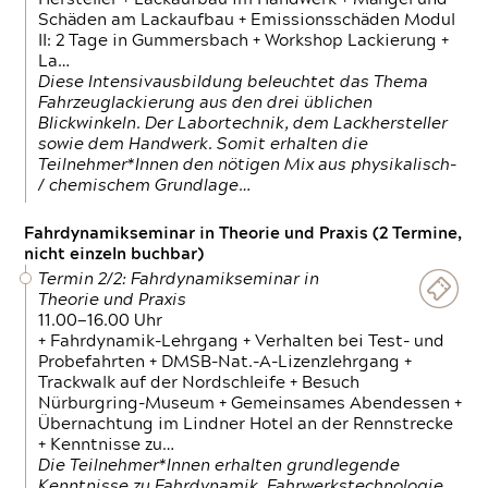
Schäden am Lackaufbau + Emissionsschäden Modul
II: 2 Tage in Gummersbach + Workshop Lackierung +
La…
Diese Intensivausbildung beleuchtet das Thema
Fahrzeuglackierung aus den drei üblichen
Blickwinkeln. Der Labortechnik, dem Lackhersteller
sowie dem Handwerk. Somit erhalten die
Teilnehmer*Innen den nötigen Mix aus physikalisch-
/ chemischem Grundlage…
Fahrdynamikseminar in Theorie und Praxis (2 Termine,
nicht einzeln buchbar)
Termin 2/2: Fahrdynamikseminar in
Theorie und Praxis
11.00—16.00 Uhr
+ Fahrdynamik-Lehrgang + Verhalten bei Test- und
Probefahrten + DMSB-Nat.-A-Lizenzlehrgang +
Trackwalk auf der Nordschleife + Besuch
Nürburgring-Museum + Gemeinsames Abendessen +
Übernachtung im Lindner Hotel an der Rennstrecke
+ Kenntnisse zu…
Die Teilnehmer*Innen erhalten grundlegende
Kenntnisse zu Fahrdynamik, Fahrwerkstechnologie,