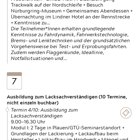
Trackwalk auf der Nordschleife + Besuch
Nürburgring-Museum + Gemeinsames Abendessen +
Übernachtung im Lindner Hotel an der Rennstrecke
+ Kenntnisse zu…
Die Teilnehmer*Innen erhalten grundlegende
Kenntnisse zu Fahrdynamik, Fahrwerkstechnologie,
Brems- und Lenktechniken und der grundsätzlichen
Vorgehensweise bei Test- und Erprobungsfahrten.
Zudem werden Flaggenkunde, Ideallinie,
Notfallsituationen und…
7
Ausbildung zum Lacksachverständigen (10 Termine,
nicht einzeln buchbar)
Termin 4/10: Ausbildung zum
Lacksachverständigen
9.00—16.30 Uhr
Modul I: 2 Tage in Plauen/GTÜ-Seminarstandort +
Grundlagen der Lackierung + Lackaufbau beim
Hersteller + Lackaufbau im Handwerk + Mängel und