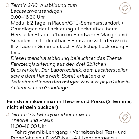
Termin 3/10: Ausbildung zum
Lacksachverständigen
9.00—16.30 Uhr
Modul I: 2 Tage in Plauen/GTÜ-Seminarstandort +
Grundlagen der Lackierung + Lackaufbau beim
Hersteller + Lackaufbau im Handwerk + Mängel und
Schäden am Lackaufbau + Emissionsschäden Modul
II: 2 Tage in Gummersbach + Workshop Lackierung +
La…
Diese Intensivausbildung beleuchtet das Thema
Fahrzeuglackierung aus den drei üblichen
Blickwinkeln. Der Labortechnik, dem Lackhersteller
sowie dem Handwerk. Somit erhalten die
Teilnehmer*Innen den nötigen Mix aus physikalisch-
/ chemischem Grundlage…
Fahrdynamikseminar in Theorie und Praxis (2 Termine,
nicht einzeln buchbar)
Termin 1/2: Fahrdynamikseminar in
Theorie und Praxis
11.00—16.00 Uhr
+ Fahrdynamik-Lehrgang + Verhalten bei Test- und
Probefahrten + DMSB-Nat.-A-Lizenzlehrgang +