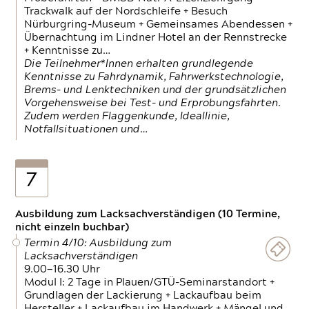
Trackwalk auf der Nordschleife + Besuch
Nürburgring-Museum + Gemeinsames Abendessen +
Übernachtung im Lindner Hotel an der Rennstrecke
+ Kenntnisse zu…
Die Teilnehmer*Innen erhalten grundlegende
Kenntnisse zu Fahrdynamik, Fahrwerkstechnologie,
Brems- und Lenktechniken und der grundsätzlichen
Vorgehensweise bei Test- und Erprobungsfahrten.
Zudem werden Flaggenkunde, Ideallinie,
Notfallsituationen und…
7
Ausbildung zum Lacksachverständigen (10 Termine,
nicht einzeln buchbar)
Termin 4/10: Ausbildung zum
Lacksachverständigen
9.00—16.30 Uhr
Modul I: 2 Tage in Plauen/GTÜ-Seminarstandort +
Grundlagen der Lackierung + Lackaufbau beim
Hersteller + Lackaufbau im Handwerk + Mängel und