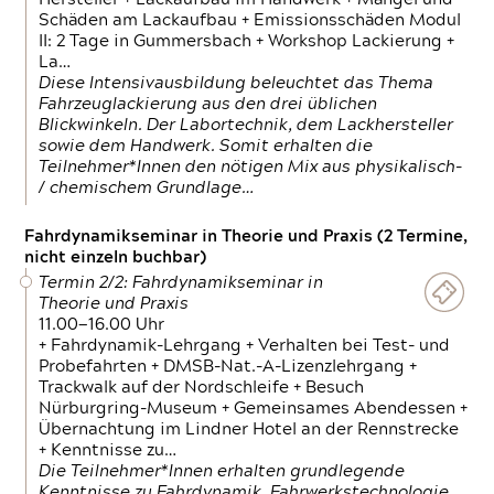
Schäden am Lackaufbau + Emissionsschäden Modul
II: 2 Tage in Gummersbach + Workshop Lackierung +
La…
Diese Intensivausbildung beleuchtet das Thema
Fahrzeuglackierung aus den drei üblichen
Blickwinkeln. Der Labortechnik, dem Lackhersteller
sowie dem Handwerk. Somit erhalten die
Teilnehmer*Innen den nötigen Mix aus physikalisch-
/ chemischem Grundlage…
Fahrdynamikseminar in Theorie und Praxis (2 Termine,
nicht einzeln buchbar)
Termin 2/2: Fahrdynamikseminar in
Theorie und Praxis
11.00—16.00 Uhr
+ Fahrdynamik-Lehrgang + Verhalten bei Test- und
Probefahrten + DMSB-Nat.-A-Lizenzlehrgang +
Trackwalk auf der Nordschleife + Besuch
Nürburgring-Museum + Gemeinsames Abendessen +
Übernachtung im Lindner Hotel an der Rennstrecke
+ Kenntnisse zu…
Die Teilnehmer*Innen erhalten grundlegende
Kenntnisse zu Fahrdynamik, Fahrwerkstechnologie,